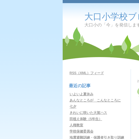
大口小学校ブ
大口小の「今」を発信しま
RSS（XML）フィード
最近の記事
いよいよ夏休み
あんなところが こんなところに
七夕
きれいに咲いた大賀ハス
田植え体験（5年生）
人権教室
学校保健委員会
地震避難訓練・保護者引き取り訓練