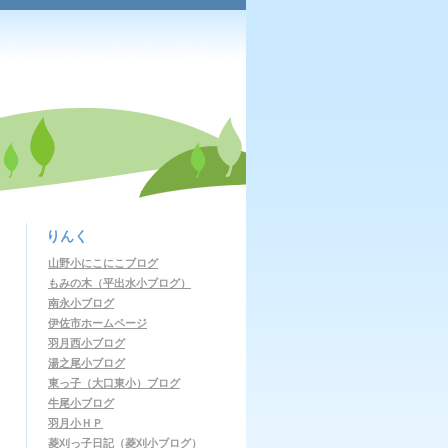
りんく
山野小にこにこブログ
もみの木（平出水小ブログ）
南永小ブログ
伊佐市ホームページ
羽月西小ブログ
湯之尾小ブログ
東っ子（大口東小）ブログ
牛尾小ブログ
羽月小ＨＰ
菱刈っ子日記（菱刈小ブログ）