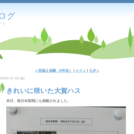
ログ
す！
« 田植え体験（5年生）
|
メイン
|
七夕 »
2026年7月 3日 (金)
きれいに咲いた大賀ハス
本日、南日本新聞にも掲載されました。