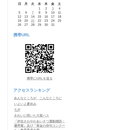
日
月
火
水
木
金
土
1
2
3
4
5
6
7
8
9
10
11
12
13
14
15
16
17
18
19
20
21
22
23
24
25
26
27
28
29
30
31
携帯URL
携帯にURLを送る
アクセスランキング
あんなところが こんなところに
いよいよ夏休み
七夕
きれいに咲いた大賀ハス
「伊佐さわやかあいさつ運動標語：
優秀賞」及び「黄金の俳句コンクー