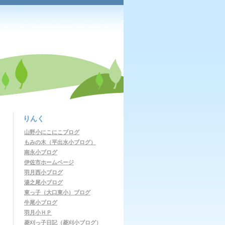
りんく
山野小にこにこブログ
もみの木（平出水小ブログ）
南永小ブログ
伊佐市ホームページ
羽月西小ブログ
湯之尾小ブログ
東っ子（大口東小）ブログ
牛尾小ブログ
羽月小ＨＰ
菱刈っ子日記（菱刈小ブログ）