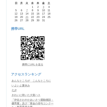
日
月
火
水
木
金
土
1
2
3
4
5
6
7
8
9
10
11
12
13
14
15
16
17
18
19
20
21
22
23
24
25
26
27
28
29
30
31
携帯URL
携帯にURLを送る
アクセスランキング
あんなところが こんなところに
いよいよ夏休み
七夕
きれいに咲いた大賀ハス
「伊佐さわやかあいさつ運動標語：
優秀賞」及び「黄金の俳句コンクー