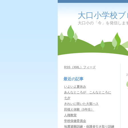
大口小学校ブ
大口小の「今」を発信しま
RSS（XML）フィード
最近の記事
いよいよ夏休み
あんなところが こんなところに
七夕
きれいに咲いた大賀ハス
田植え体験（5年生）
人権教室
学校保健委員会
地震避難訓練・保護者引き取り訓練