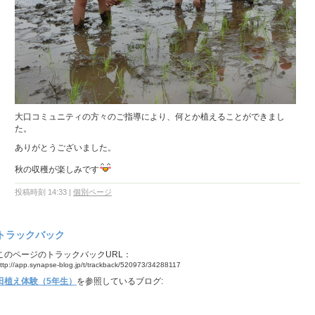
大口コミュニティの方々のご指導により、何とか植えることができまし
た。
ありがとうございました。
秋の収穫が楽しみです
投稿時刻 14:33
|
個別ページ
トラックバック
このページのトラックバックURL：
ttp://app.synapse-blog.jp/t/trackback/520973/34288117
田植え体験（5年生）
を参照しているブログ: