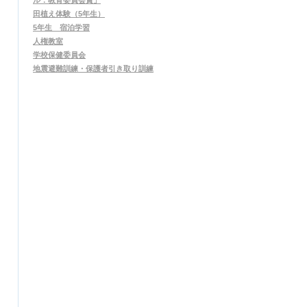
ル：教育委員会賞」
田植え体験（5年生）
5年生 宿泊学習
人権教室
学校保健委員会
地震避難訓練・保護者引き取り訓練