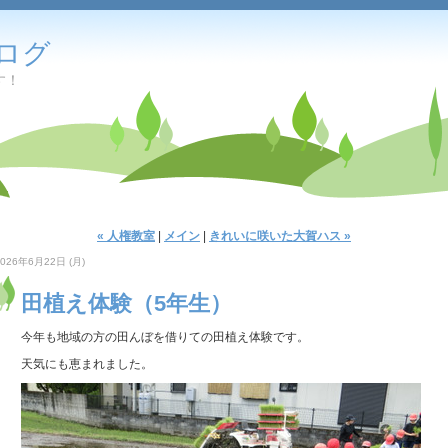
ログ
す！
« 人権教室
|
メイン
|
きれいに咲いた大賀ハス »
2026年6月22日 (月)
田植え体験（5年生）
今年も地域の方の田んぼを借りての田植え体験です。
天気にも恵まれました。