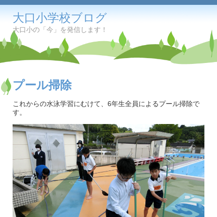
大口小学校ブログ
大口小の「今」を発信します！
プール掃除
これからの水泳学習にむけて、6年生全員によるプール掃除で
す。