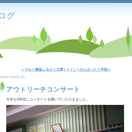
ログ
す！
« マルイ農協ふるさと文庫
|
メイン
|
がんばった１学期 »
2024年7月24日 (水)
アウトリーチコンサート
今年も5年生にコンサートを開いていただきました。