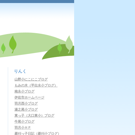
りんく
山野小にこにこブログ
もみの木（平出水小ブログ）
南永小ブログ
伊佐市ホームページ
羽月西小ブログ
湯之尾小ブログ
東っ子（大口東小）ブログ
牛尾小ブログ
羽月小ＨＰ
菱刈っ子日記（菱刈小ブログ）